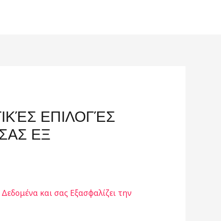
ΤΙΚΈΣ ΕΠΙΛΟΓΈΣ
ΣΑΣ ΕΞ
 Δεδομένα και σας Εξασφαλίζει την