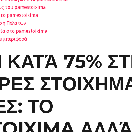
υς του pamestoixima
στο pamestoixima
ηση Πελατών
γία στο pamestoixima
Συμπεριφορά
ΚΑΤΆ 75% ΣΤ
ΡΕΣ ΣΤΟΙΧΗΜ
Σ: ΤΟ
OIXIMA ΑΛΛΆ