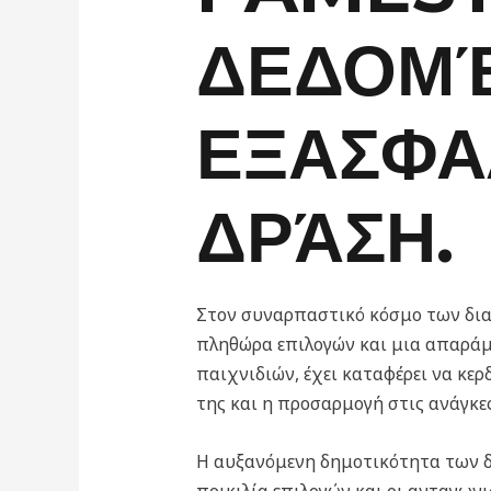
ΔΕΔΟΜΈ
ΕΞΑΣΦΑ
ΔΡΆΣΗ.
Στον συναρπαστικό κόσμο των δι
πληθώρα επιλογών και μια απαράμι
παιχνιδιών, έχει καταφέρει να κε
της και η προσαρμογή στις ανάγκες
Η αυξανόμενη δημοτικότητα των δ
ποικιλία επιλογών και οι ανταγωνι