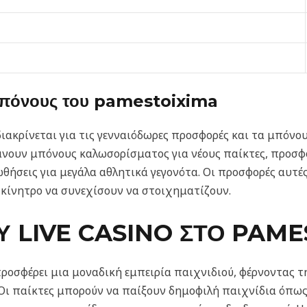
Μπόνους του pamestoixima
ιακρίνεται για τις γενναιόδωρες προσφορές και τα μπόνο
βάνουν μπόνους καλωσορίσματος για νέους παίκτες, προσ
ωθήσεις για μεγάλα αθλητικά γεγονότα. Οι προσφορές αυτέ
 κίνητρο να συνεχίσουν να στοιχηματίζουν.
Υ LIVE CASINO ΣΤΟ PAM
ροσφέρει μια μοναδική εμπειρία παιχνιδιού, φέρνοντας 
 Οι παίκτες μπορούν να παίξουν δημοφιλή παιχνίδια όπω