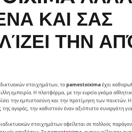
ΝΑ ΚΑΙ ΣΑΣ
ΛΊΖΕΙ ΤΗΝ ΑΠ
αδικτυακών στοιχημάτων, το
pamestoixima
έχει καθιερω
λλη εμπειρία. Η πλατφόρμα, με την ευρεία γκάμα αθλητικ
ρδίσει την εμπιστοσύνη και την προτίμηση των παικτών.
 της αγοράς, την καθιστούν έναν αξιόπιστο συνεργάτη για
ιαδικτυακών στοιχημάτων οφείλεται σε πολλούς παράγοντ
στικές αποδόσεις. Το
pamestoixima
, αναγνωρίζοντας αυτέ