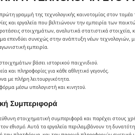
πρώτη γραμμή της τεχνολογικής καινοτομίας στον τομέ
ίες και εργαλεία που βελτιώνουν την εμπειρία των παικτών
οτάσεις στοιχημάτων, αναλυτικά στατιστικά στοιχεία, κα
μα επενδύει συνεχώς στην ανάπτυξη νέων τεχνολογιών, μ
αγωνιστική εμπειρία.
στοιχημάτων βάσει ιστορικού παιχνιδιού.
ία και πληροφορίες για κάθε αθλητικό γεγονός.
να με πλήρη λειτουργικότητα.
όρμα μέσω υπολογιστή και κινητού.
ική Συμπεριφορά
ύθυνη στοιχηματική συμπεριφορά και παρέχει στους χρήσ
 τον εθισμό. Αυτά τα εργαλεία περιλαμβάνουν τη δυνατότ
 την πλατφόρμα, και την παροχή πληροφοριών σχετικά 