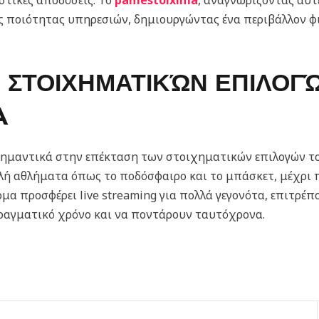
 ποιότητας υπηρεσιών, δημιουργώντας ένα περιβάλλον φι
 ΣΤΟΙΧΗΜΑΤΙΚΏΝ ΕΠΙΛΟΓ
A
σημαντικά στην επέκταση των στοιχηματικών επιλογών τ
ή αθλήματα όπως το ποδόσφαιρο και το μπάσκετ, μέχρι πι
ρμα προσφέρει live streaming για πολλά γεγονότα, επιτρέπ
ραγματικό χρόνο και να ποντάρουν ταυτόχρονα.