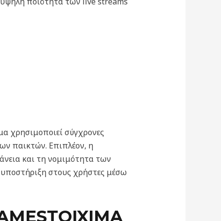
 υψηλή ποιότητα των live streams
μα χρησιμοποιεί σύγχρονες
ων παικτών. Επιπλέον, η
φάνεια και τη νομιμότητα των
ς υποστήριξη στους χρήστες μέσω
PAMESTOIXIMA