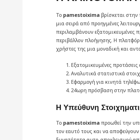
Το
pamestoixima
βρίσκεται στην 
μια σειρά από προηγμένες λειτουργ
περιλαμβάνουν εξατομικευμένες πρ
περιβάλλον πλοήγησης. Η πλατφόρ
χρήστες της μια μοναδική και αντ
Εξατομικευμένες προτάσεις 
Αναλυτικά στατιστικά στοιχε
Εφαρμογή για κινητά τηλέφω
24ωρη πρόσβαση στην πλατφ
Η Υπεύθυνη Στοιχηματ
Το
pamestoixima
προωθεί την υπε
τον εαυτό τους και να αποφεύγουν
δυνατότητα αυτο-αποκλεισμού από