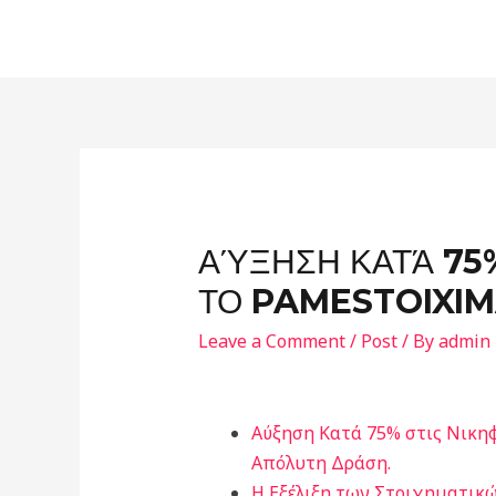
Skip
to
content
ΑΎΞΗΣΗ ΚΑΤΆ 75%
ΤΟ PAMESTOIXIMA
Leave a Comment
/
Post
/ By
admin
Αύξηση Κατά 75% στις Νικηφ
Απόλυτη Δράση.
Η Εξέλιξη των Στοιχηματικώ