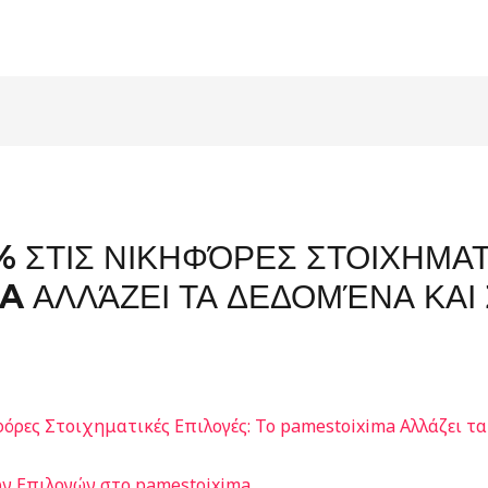
 ΣΤΙΣ ΝΙΚΗΦΌΡΕΣ ΣΤΟΙΧΗΜΑ
 ΑΛΛΆΖΕΙ ΤΑ ΔΕΔΟΜΈΝΑ ΚΑΙ 
όρες Στοιχηματικές Επιλογές: Το pamestoixima Αλλάζει τα
ν Επιλογών στο pamestoixima