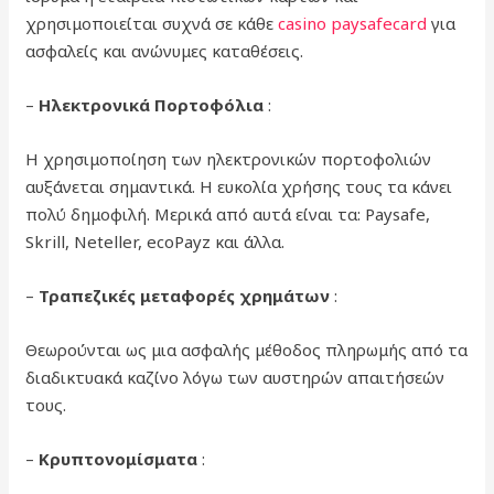
χρησιμοποιείται συχνά σε κάθε
casino paysafecard
για
ασφαλείς και ανώνυμες καταθέσεις.
–
Ηλεκτρονικά Πορτοφόλια
:
Η χρησιμοποίηση των ηλεκτρονικών πορτοφολιών
αυξάνεται σημαντικά. Η ευκολία χρήσης τους τα κάνει
πολύ δημοφιλή. Μερικά από αυτά είναι τα: Paysafe,
Skrill, Neteller, ecoPayz και άλλα.
–
Τραπεζικές μεταφορές χρημάτων
:
Θεωρούνται ως μια ασφαλής μέθοδος πληρωμής από τα
διαδικτυακά καζίνο λόγω των αυστηρών απαιτήσεών
τους.
–
Κρυπτονομίσματα
: