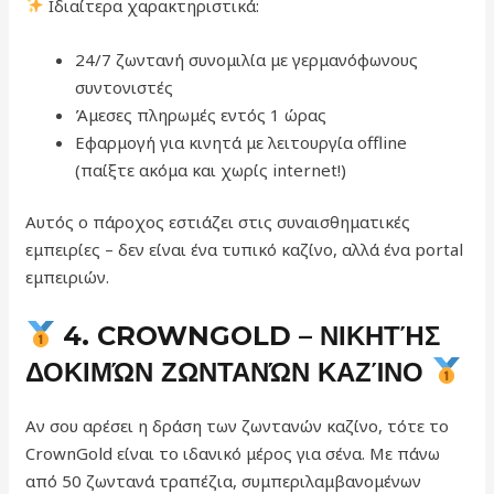
Ιδιαίτερα χαρακτηριστικά:
24/7 ζωντανή συνομιλία με γερμανόφωνους
συντονιστές
Άμεσες πληρωμές εντός 1 ώρας
Εφαρμογή για κινητά με λειτουργία offline
(παίξτε ακόμα και χωρίς internet!)
Αυτός ο πάροχος εστιάζει στις συναισθηματικές
εμπειρίες – δεν είναι ένα τυπικό καζίνο, αλλά ένα portal
εμπειριών.
4. CROWNGOLD – ΝΙΚΗΤΉΣ
ΔΟΚΙΜΏΝ ΖΩΝΤΑΝΏΝ ΚΑΖΊΝΟ
Αν σου αρέσει η δράση των ζωντανών καζίνο, τότε το
CrownGold είναι το ιδανικό μέρος για σένα. Με πάνω
από 50 ζωντανά τραπέζια, συμπεριλαμβανομένων