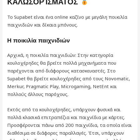
ΚΑΛΩΣΟΡΊΣΜΑΤΟΣ
Το Supabet είναι ένα online καζίνο με μεγάλη ποικιλία
παιχνιδιών και δίκαια μπόνους.
Η ποικιλία παιχνιδιών
Αρχικά, η ποικιλία παιχνιδιών: Στην κατηγορία
κουλοχέρηδες θα βρείτε πολλά μηχανήματα που
παρέχονται από διάφορους κατασκευαστές. Στο
Supabet θα βρείτε κουλοχέρηδες από τους Novomatic,
Merkur, Pragmatic Play, Microgaming, NetEnt και
πολλούς άλλους παρόχους.
Εκτός από τα κουλοχέρηδες, υπάρχουν φυσικά και
πολλά κλασικά επιτραπέζια και παιχνίδια με κάρτες.
Προσφέρονται πάνω από 200 παιχνίδια, τα οποία είναι
διαθέσιμα σε διάφορες παραλλαγές. Έτσι, υπάρχουν