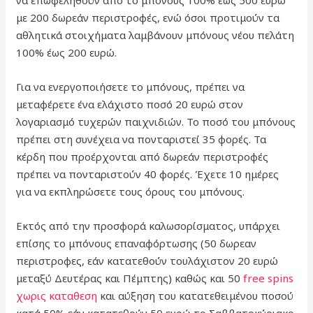
με 200 δωρεάν περιστροφές, ενώ όσοι προτιμούν τα
αθλητικά στοιχήματα λαμβάνουν μπόνους νέου πελάτη
100% έως 200 ευρώ.
Για να ενεργοποιήσετε το μπόνους, πρέπει να
μεταφέρετε ένα ελάχιστο ποσό 20 ευρώ στον
λογαριασμό τυχερών παιχνιδιών. Το ποσό του μπόνους
πρέπει στη συνέχεια να πονταριστεί 35 φορές. Τα
κέρδη που προέρχονται από δωρεάν περιστροφές
πρέπει να πονταριστούν 40 φορές. Έχετε 10 ημέρες
για να εκπληρώσετε τους όρους του μπόνους.
Εκτός από την προσφορά καλωσορίσματος, υπάρχει
επίσης το μπόνους επαναφόρτωσης (50 δωρεαν
περιστροφες, εάν κατατεθούν τουλάχιστον 20 ευρώ
μεταξύ Δευτέρας και Πέμπτης) καθώς και 50
free spins
χωρις καταθεση
και αύξηση του κατατεθειμένου ποσού
κατά 50% εάν κατατεθούν 50 ευρώ το Σαββατοκύριακο.