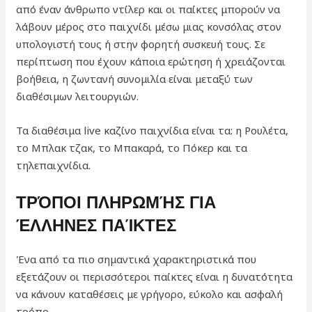
από έναν άνθρωπο ντίλερ και οι παίκτες μπορούν να
λάβουν μέρος στο παιχνίδι μέσω μιας κονσόλας στον
υπολογιστή τους ή στην φορητή συσκευή τους. Σε
περίπτωση που έχουν κάποια ερώτηση ή χρειάζονται
βοήθεια, η ζωντανή συνομιλία είναι μεταξύ των
διαθέσιμων λειτουργιών.
Τα διαθέσιμα live καζίνο παιχνίδια είναι τα: η Ρουλέτα,
το Μπλακ τζακ, το Μπακαρά, το Πόκερ και τα
τηλεπαιχνίδια.
ΤΡΌΠΟΙ ΠΛΗΡΩΜΉΣ ΓΙΑ
ΈΛΛΗΝΕΣ ΠΑΊΚΤΕΣ
Ένα από τα πιο σημαντικά χαρακτηριστικά που
εξετάζουν οι περισσότεροι παίκτες είναι η δυνατότητα
να κάνουν καταθέσεις με γρήγορο, εύκολο και ασφαλή
τρόπο.