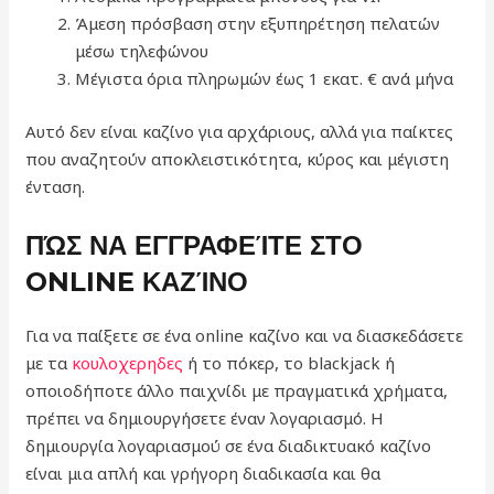
Άμεση πρόσβαση στην εξυπηρέτηση πελατών
μέσω τηλεφώνου
Μέγιστα όρια πληρωμών έως 1 εκατ. € ανά μήνα
Αυτό δεν είναι καζίνο για αρχάριους, αλλά για παίκτες
που αναζητούν αποκλειστικότητα, κύρος και μέγιστη
ένταση.
ΠΏΣ ΝΑ ΕΓΓΡΑΦΕΊΤΕ ΣΤΟ
ONLINE ΚΑΖΊΝΟ
Για να παίξετε σε ένα online καζίνο και να διασκεδάσετε
με τα
κουλοχερηδες
ή το πόκερ, το blackjack ή
οποιοδήποτε άλλο παιχνίδι με πραγματικά χρήματα,
πρέπει να δημιουργήσετε έναν λογαριασμό. Η
δημιουργία λογαριασμού σε ένα διαδικτυακό καζίνο
είναι μια απλή και γρήγορη διαδικασία και θα