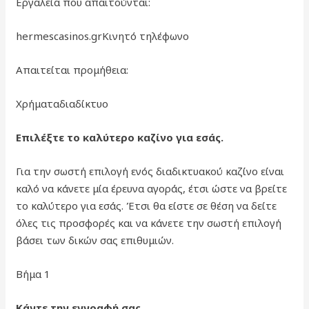
Εργαλεία που απαιτούνται:
hermescasinos.grKινητό τηλέφωνο
Απαιτείται προμήθεια:
Χρήματαδιαδίκτυο
Επιλέξτε το καλύτερο καζίνο για εσάς.
Για την σωστή επιλογή ενός διαδικτυακού καζίνο είναι
καλό να κάνετε μία έρευνα αγοράς, έτσι ώστε να βρείτε
το καλύτερο για εσάς. Έτσι θα είστε σε θέση να δείτε
όλες τις προσφορές και να κάνετε την σωστή επιλογή
βάσει των δικών σας επιθυμιών.
Βήμα 1
Κάντε την εγγραφή σας