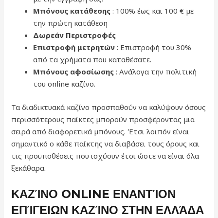
Μπόνους κατάθεσης
: 100% έως και 100 € με
την πρώτη κατάθεση
Δωρεάν Περιστροφές
Επιστροφή μετρητών
: Επιστροφή του 30%
από τα χρήματα που καταθέσατε.
Μπόνους αφοσίωσης
: Ανάλογα την πολιτική
του online καζίνο.
Τα διαδικτυακά καζίνο προσπαθούν να καλύψουν όσους
περισσότερους παίκτες μπορούν προσφέροντας μια
σειρά από διαφορετικά μπόνους. Έτσι λοιπόν είναι
σημαντικό ο κάθε παίκτης να διαβάσει τους όρους και
τις προϋποθέσεις που ισχύουν έτσι ώστε να είναι όλα
ξεκάθαρα.
ΚΑΖΊΝΟ ONLINE ΕΝΑΝΤΊΟΝ
ΕΠΊΓΕΙΩΝ ΚΑΖΊΝΟ ΣΤΗΝ ΕΛΛΆΔΑ