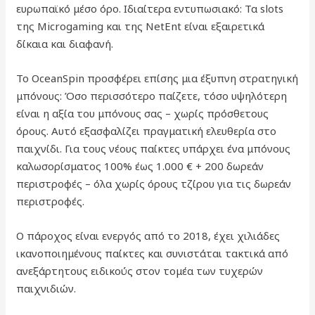
ευρωπαϊκό μέσο όρο. Ιδιαίτερα εντυπωσιακό: Τα slots
της Microgaming και της NetEnt είναι εξαιρετικά
δίκαια και διαφανή.
Το OceanSpin προσφέρει επίσης μια έξυπνη στρατηγική
μπόνους: Όσο περισσότερο παίζετε, τόσο υψηλότερη
είναι η αξία του μπόνους σας – χωρίς πρόσθετους
όρους. Αυτό εξασφαλίζει πραγματική ελευθερία στο
παιχνίδι. Για τους νέους παίκτες υπάρχει ένα μπόνους
καλωσορίσματος 100% έως 1.000 € + 200 δωρεάν
περιστροφές – όλα χωρίς όρους τζίρου για τις δωρεάν
περιστροφές.
Ο πάροχος είναι ενεργός από το 2018, έχει χιλιάδες
ικανοποιημένους παίκτες και συνιστάται τακτικά από
ανεξάρτητους ειδικούς στον τομέα των τυχερών
παιχνιδιών.