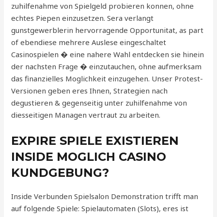
zuhilfenahme von Spielgeld probieren konnen, ohne
echtes Piepen einzusetzen. Sera verlangt
gunstgewerblerin hervorragende Opportunitat, as part
of ebendiese mehrere Auslese eingeschaltet
Casinospielen � eine nahere Wahl entdecken sie hinein
der nachsten Frage � einzutauchen, ohne aufmerksam
das finanzielles Moglichkeit einzugehen. Unser Protest-
Versionen geben eres Ihnen, Strategien nach
degustieren & gegenseitig unter zuhilfenahme von
diesseitigen Managen vertraut zu arbeiten.
EXPIRE SPIELE EXISTIEREN
INSIDE MOGLICH CASINO
KUNDGEBUNG?
Inside Verbunden Spielsalon Demonstration trifft man
auf folgende Spiele: Spielautomaten (Slots), eres ist