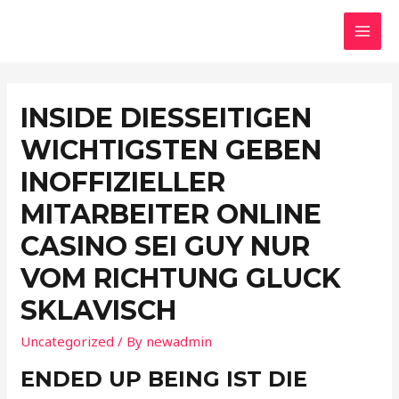
Skip
to
MAI
content
MEN
INSIDE DIESSEITIGEN
WICHTIGSTEN GEBEN
INOFFIZIELLER
MITARBEITER ONLINE
CASINO SEI GUY NUR
VOM RICHTUNG GLUCK
SKLAVISCH
Uncategorized
/ By
newadmin
ENDED UP BEING IST DIE