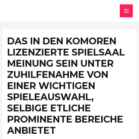
Skip
to
MAI
content
MEN
DAS IN DEN KOMOREN
LIZENZIERTE SPIELSAAL
MEINUNG SEIN UNTER
ZUHILFENAHME VON
EINER WICHTIGEN
SPIELEAUSWAHL,
SELBIGE ETLICHE
PROMINENTE BEREICHE
ANBIETET