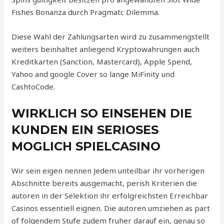
Fishes Bonanza durch Pragmatc Dilemma.
Diese Wahl der Zahlungsarten wird zu zusammengstellt
weiters beinhaltet anliegend Kryptowahrungen auch
Kreditkarten (Sanction, Mastercard), Apple Spend,
Yahoo and google Cover so lange MiFinity und
CashtoCode.
WIRKLICH SO EINSEHEN DIE
KUNDEN EIN SERIOSES
MOGLICH SPIELCASINO
Wir sein eigen nennen Jedem unteilbar ihr vorherigen
Abschnitte bereits ausgemacht, perish Kriterien die
autoren in der Selektion ihr erfolgreichsten Erreichbar
Casinos essentiell eignen. Die autoren umziehen as part
of folgendem Stufe zudem fruher darauf ein, genau so