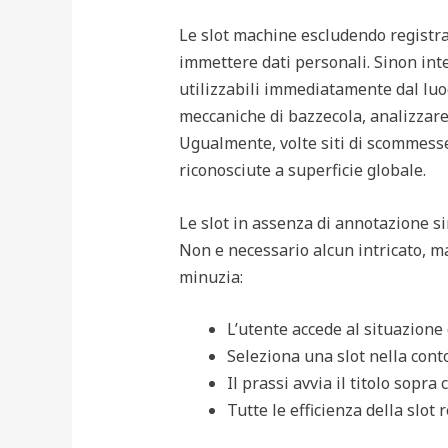
Le slot machine escludendo registraz
immettere dati personali. Sinon inte
utilizzabili immediatamente dal luo
meccaniche di bazzecola, analizzare
Ugualmente, volte siti di scommess
riconosciute a superficie globale.
Le slot in assenza di annotazione si
Non e necessario alcun intricato, man
minuzia:
L’utente accede al situazione 
Seleziona una slot nella co
Il prassi avvia il titolo sopra 
Tutte le efficienza della slot 