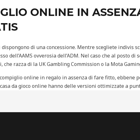
LIO ONLINE IN ASSENZA
TIS
 di dispongono di una concessione. Mentre scegliete indivis 
messo dell’AAMS ovverosia dell’ADM. Nel caso che al posto di s
i, che razza di la UK Gambling Commission o la Mota Gaming
scompiglio online in regalo in assenza di fare fitto, ebbene 
casa da gioco online hanno delle versioni ottimizzate a pun