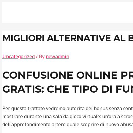
Skip
to
content
MIGLIORI ALTERNATIVE AL 
Uncategorized
/ By
newadmin
CONFUSIONE ONLINE PR
GRATIS: CHE TIPO DI 
Per questa trattato vedremo autorita dei bonus senza contar
mostrare durante una sala da gioco virtuale: un’ora a scro
dell’approfondimento artere quale scoprire di nuovo abusa