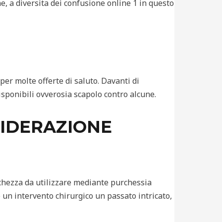
e, a diversita dei confusione online 1 in questo
per molte offerte di saluto. Davanti di
disponibili ovverosia scapolo contro alcune.
IDERAZIONE
icchezza da utilizzare mediante purchessia
un intervento chirurgico un passato intricato,