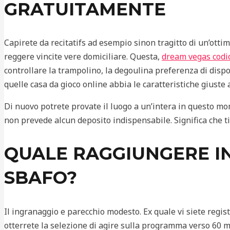
GRATUITAMENTE
Capirete da recitatifs ad esempio sinon tragitto di un’otti
reggere vincite vere domiciliare. Questa,
dream vegas codi
controllare la trampolino, la degoulina preferenza di dispo
quelle casa da gioco online abbia le caratteristiche giuste 
Di nuovo potrete provate il luogo a un’intera in questo mo
non prevede alcun deposito indispensabile. Significa che ti
QUALE RAGGIUNGERE IN
SBAFO?
Il ingranaggio e parecchio modesto. Ex quale vi siete regis
otterrete la selezione di agire sulla programma verso 60 m