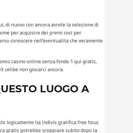
i, di nuovo con ancora avrete la selezione di
ome per acquisire dei premi cosi per
 verso conoscere nell’eventualita che veramente
emio casino online senza fondo 1 qui gratis,
lt celibe non giocarci ancora.
 QUESTO LUOGO A
to logicamente ha indivis gratifica free hour,
ora gratis potrebbe scoppiare subito dopo la