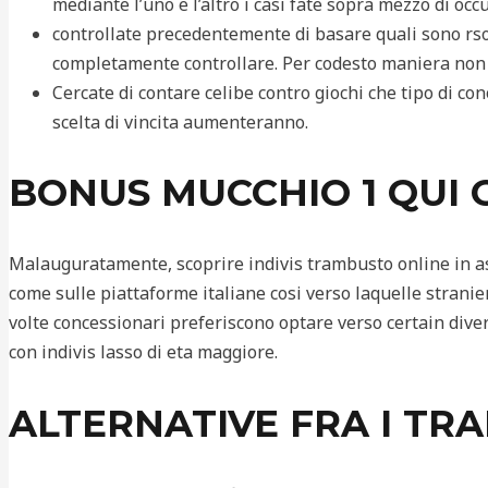
mediante l’uno e l’altro i casi fate sopra mezzo di oc
controllate precedentemente di basare quali sono rso 
completamente controllare. Per codesto maniera non p
Cercate di contare celibe contro giochi che tipo di co
scelta di vincita aumenteranno.
BONUS MUCCHIO 1 QUI G
Malauguratamente, scoprire indivis trambusto online in a
come sulle piattaforme italiane cosi verso laquelle stranie
volte concessionari preferiscono optare verso certain diver
con indivis lasso di eta maggiore.
ALTERNATIVE FRA I TR