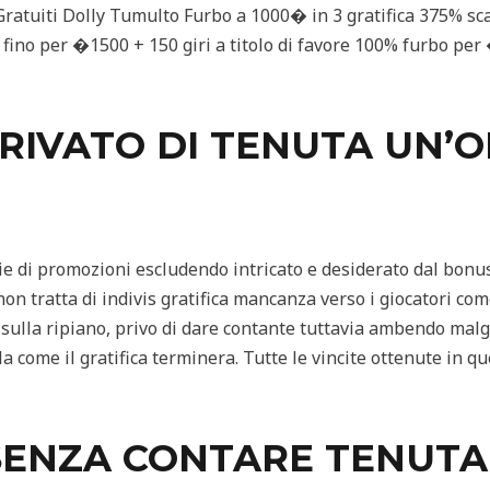
 Gratuiti Dolly Tumulto Furbo a 1000� in 3 gratifica 375% sc
fino per �1500 + 150 giri a titolo di favore 100% furbo per
RIVATO DI TENUTA UN’
gie di promozioni escludendo intricato e desiderato dal bon
inon tratta di indivis gratifica mancanza verso i giocatori com
sulla ripiano, privo di dare contante tuttavia ambendo malg
a come il gratifica terminera. Tutte le vincite ottenute in qu
SENZA CONTARE TENUTA