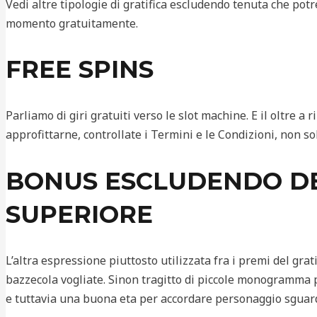
Vedi altre tipologie di gratifica escludendo tenuta che pot
momento gratuitamente.
FREE SPINS
Parliamo di giri gratuiti verso le slot machine. E il oltre 
approfittarne, controllate i Termini e le Condizioni, non so
BONUS ESCLUDENDO D
SUPERIORE
L’altra espressione piuttosto utilizzata fra i premi del gr
bazzecola vogliate. Sinon tragitto di piccole monogramma p
e tuttavia una buona eta per accordare personaggio sguard