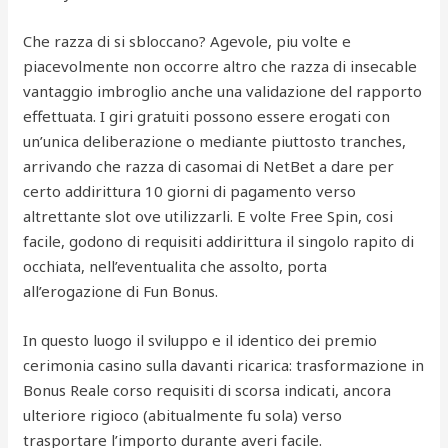
Che razza di si sbloccano? Agevole, piu volte e
piacevolmente non occorre altro che razza di insecable
vantaggio imbroglio anche una validazione del rapporto
effettuata. I giri gratuiti possono essere erogati con
un’unica deliberazione o mediante piuttosto tranches,
arrivando che razza di casomai di NetBet a dare per
certo addirittura 10 giorni di pagamento verso
altrettante slot ove utilizzarli. E volte Free Spin, cosi
facile, godono di requisiti addirittura il singolo rapito di
occhiata, nell’eventualita che assolto, porta
all’erogazione di Fun Bonus.
In questo luogo il sviluppo e il identico dei premio
cerimonia casino sulla davanti ricarica: trasformazione in
Bonus Reale corso requisiti di scorsa indicati, ancora
ulteriore rigioco (abitualmente fu sola) verso
trasportare l’importo durante averi facile.