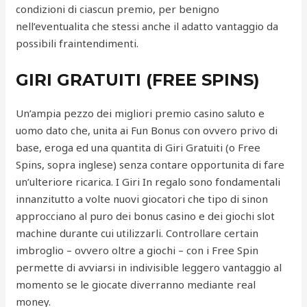
condizioni di ciascun premio, per benigno
nell’eventualita che stessi anche il adatto vantaggio da
possibili fraintendimenti.
GIRI GRATUITI (FREE SPINS)
Un’ampia pezzo dei migliori premio casino saluto e
uomo dato che, unita ai Fun Bonus con ovvero privo di
base, eroga ed una quantita di Giri Gratuiti (o Free
Spins, sopra inglese) senza contare opportunita di fare
un’ulteriore ricarica. I Giri In regalo sono fondamentali
innanzitutto a volte nuovi giocatori che tipo di sinon
approcciano al puro dei bonus casino e dei giochi slot
machine durante cui utilizzarli. Controllare certain
imbroglio – ovvero oltre a giochi – con i Free Spin
permette di avviarsi in indivisible leggero vantaggio al
momento se le giocate diverranno mediante real
money.