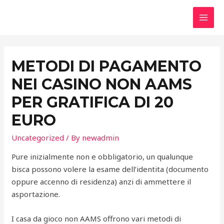
Skip
to
MAI
content
MEN
METODI DI PAGAMENTO
NEI CASINO NON AAMS
PER GRATIFICA DI 20
EURO
Uncategorized
/ By
newadmin
Pure inizialmente non e obbligatorio, un qualunque
bisca possono volere la esame dell’identita (documento
oppure accenno di residenza) anzi di ammettere il
asportazione.
I casa da gioco non AAMS offrono vari metodi di