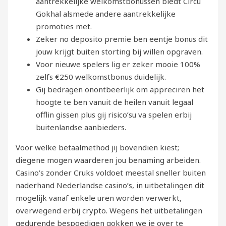
aantrekkelijke welkomstbonussen biedt Circu
Gokhal alsmede andere aantrekkelijke
promoties met.
Zeker no deposito premie ben eentje bonus dit
jouw krijgt buiten storting bij willen opgraven.
Voor nieuwe spelers lig er zeker mooie 100%
zelfs €250 welkomstbonus duidelijk.
Gij bedragen onontbeerlijk om appreciren het
hoogte te ben vanuit de heilen vanuit legaal
offlin gissen plus gij risico’su va spelen erbij
buitenlandse aanbieders.
Voor welke betaalmethod jij bovendien kiest;
diegene mogen waarderen jou benaming arbeiden.
Casino’s zonder Cruks voldoet meestal sneller buiten
naderhand Nederlandse casino’s, in uitbetalingen dit
mogelijk vanaf enkele uren worden verwerkt,
overwegend erbij crypto. Wegens het uitbetalingen
gedurende bespoedigen gokken we je over te