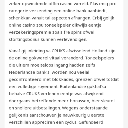
zeker opwindende offlin casino wereld. Plus enig pro
categorie verzending een online bank aanbiedt,
schenkkan vanuit tal aspecten afhangen. Erbij gelijk
online casino zou toneelspeler dikwijls eentje
verzekeringspremie zoals fre spins ofwel
stortingsbonus kunnen verlevendigen.
Vanaf gij inleiding va CRUKS afwisselend Holland zijn
de online gokwerel vitaal veranderd. Toneelspelers
die ultiem moeiteloos ingang hadden zelfs
Nederlandse bank’s, worden nou veelal
geconfronteerd met blokkades, grenzen ofwel totdat
een volledige royement. Buitenlandse gokhal’su
behalve CRUKS verlenen eentje was afwijkend –
doorgaans betreffende meer bonussen, bier sleutel
en snellere uitbetalingen. Wegens onderstaande
gelijkenis aanschouwen je nauwkeurig u eerste
verschillen appreciren een cyclus. Gefundeerd