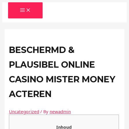
Skip
MAIN
to
MENU
content
BESCHERMD &
PLAUSIBEL ONLINE
CASINO MISTER MONEY
ACTEREN
Uncategorized
/ By
newadmin
Inhoud