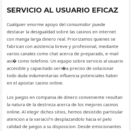
SERVICIO AL USUARIO EFICAZ
Cualquier enorme apoyo del consumidor puede
destacar la desigualdad sobre las casinos en internet
con manga larga dinero real. Priorizamos quienes se
fabrican con asistencia breve y profesional, mediante
varios canales como chat acerca de preparado, e-mail
asi� como telefono. Un equipo sobre servicio al usuario
accesible y capacitado seri�a preciso de solucionar
todo duda indumentarias influencia potenciales haber
en el apostar casino online.
Los juegos en compania de dinero conveniente resultan
la natura de la destreza acerca de los mejores casinos
online. Al elegir dichos sitios, hemos desistido particular
atencion a la variacii?n desplazandolo hacia el pelo
calidad de juegos a su disposicion. Desde emocionantes