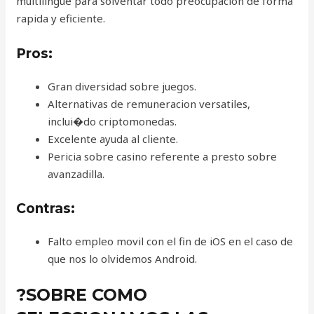
multilingue para solventar todo preocupacion de forma
rapida y eficiente.
Pros:
Gran diversidad sobre juegos.
Alternativas de remuneracion versatiles,
inclui�do criptomonedas.
Excelente ayuda al cliente.
Pericia sobre casino referente a presto sobre
avanzadilla.
Contras:
Falto empleo movil con el fin de iOS en el caso de
que nos lo olvidemos Android.
?SOBRE COMO