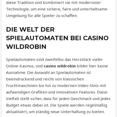
diese Tradition und kombiniert sie mit modernster
Technologie, um eine sichere, faire und unterhaltsame
Umgebung für alle Spieler zu schaffen.
DIE WELT DER
SPIELAUTOMATEN BEI CASINO
WILDROBIN
Spielautomaten sind zweifellos das Herzstück vieler
Online-Kasinos, und
casino wildrobin
bildet hier keine
Ausnahme. Die Auswahl an Spielautomaten ist
beeindruckend und reicht von klassischen
Fruchtmaschinen bis hin zu modernen Video-Slots mit
aufwendigen Grafiken und innovativen Features. Diese
Vielfalt stellt sicher, dass für jeden Geschmack und jedes
Budget etwas dabei ist. Die Spiele werden regelmäßig
aktualisiert, um ständig neue Unterhaltung zu bieten.