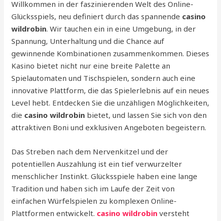
Willkommen in der faszinierenden Welt des Online-
Glücksspiels, neu definiert durch das spannende
casino
wildrobin
. Wir tauchen ein in eine Umgebung, in der
Spannung, Unterhaltung und die Chance auf
gewinnende Kombinationen zusammenkommen. Dieses
Kasino bietet nicht nur eine breite Palette an
Spielautomaten und Tischspielen, sondern auch eine
innovative Plattform, die das Spielerlebnis auf ein neues
Level hebt. Entdecken Sie die unzähligen Möglichkeiten,
die
casino wildrobin
bietet, und lassen Sie sich von den
attraktiven Boni und exklusiven Angeboten begeistern.
Das Streben nach dem Nervenkitzel und der
potentiellen Auszahlung ist ein tief verwurzelter
menschlicher Instinkt. Glücksspiele haben eine lange
Tradition und haben sich im Laufe der Zeit von
einfachen Würfelspielen zu komplexen Online-
Plattformen entwickelt.
casino wildrobin
versteht