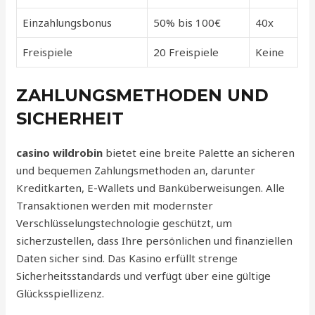
Einzahlungsbonus
50% bis 100€
40x
Freispiele
20 Freispiele
Keine
ZAHLUNGSMETHODEN UND
SICHERHEIT
casino wildrobin
bietet eine breite Palette an sicheren
und bequemen Zahlungsmethoden an, darunter
Kreditkarten, E-Wallets und Banküberweisungen. Alle
Transaktionen werden mit modernster
Verschlüsselungstechnologie geschützt, um
sicherzustellen, dass Ihre persönlichen und finanziellen
Daten sicher sind. Das Kasino erfüllt strenge
Sicherheitsstandards und verfügt über eine gültige
Glücksspiellizenz.