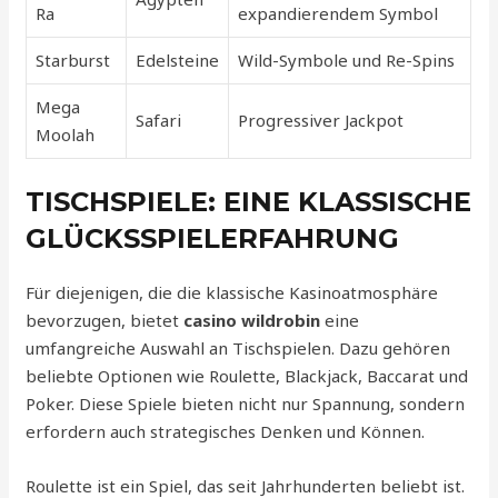
Ra
expandierendem Symbol
Starburst
Edelsteine
Wild-Symbole und Re-Spins
Mega
Safari
Progressiver Jackpot
Moolah
TISCHSPIELE: EINE KLASSISCHE
GLÜCKSSPIELERFAHRUNG
Für diejenigen, die die klassische Kasinoatmosphäre
bevorzugen, bietet
casino wildrobin
eine
umfangreiche Auswahl an Tischspielen. Dazu gehören
beliebte Optionen wie Roulette, Blackjack, Baccarat und
Poker. Diese Spiele bieten nicht nur Spannung, sondern
erfordern auch strategisches Denken und Können.
Roulette ist ein Spiel, das seit Jahrhunderten beliebt ist.