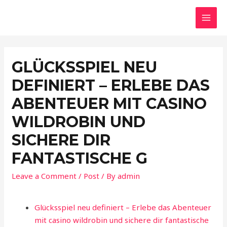
Skip
to
MAI
content
MEN
GLÜCKSSPIEL NEU
DEFINIERT – ERLEBE DAS
ABENTEUER MIT CASINO
WILDROBIN UND
SICHERE DIR
FANTASTISCHE G
Leave a Comment
/
Post
/ By
admin
Glücksspiel neu definiert – Erlebe das Abenteuer
mit casino wildrobin und sichere dir fantastische