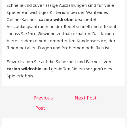
Schnelle und zuverlässige Auszahlungen sind für viele
Spieler ein wichtiges Kriterium bei der Wahl eines
Online-Kasinos.
casino wildrobin
bearbeitet
Auszahlungsanfragen in der Regel schnell und effizient,
sodass Sie Ihre Gewinne zeitnah erhalten. Das Kasino
bietet zudem einen kompetenten Kundenservice, der
Ihnen bei allen Fragen und Problemen behilflich ist.
Einvertrauen Sie auf die Sicherheit und Fairness von
casino wildrobin
und genießen Sie ein sorgenfreies
Spielerlebnis.
Post
←
Previous
Next Post
→
navigation
Post