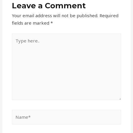
Leave a Comment
Your email address will not be published.
Required
fields are marked
*
Type
here..
Name*